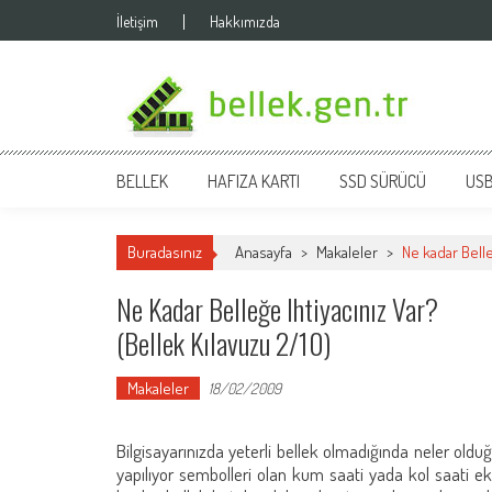
Skip
İletişim
Hakkımızda
to
content
bellek.gen.tr
BELLEK
HAFIZA KARTI
SSD SÜRÜCÜ
USB
Buradasınız
Anasayfa
>
Makaleler
>
Ne kadar Belle
Ne Kadar Belleğe Ihtiyacınız Var?
(Bellek Kılavuzu 2/10)
Makaleler
18/02/2009
Bilgisayarınızda yeterli bellek olmadığında neler olduğ
yapılıyor sembolleri olan kum saati yada kol saati 