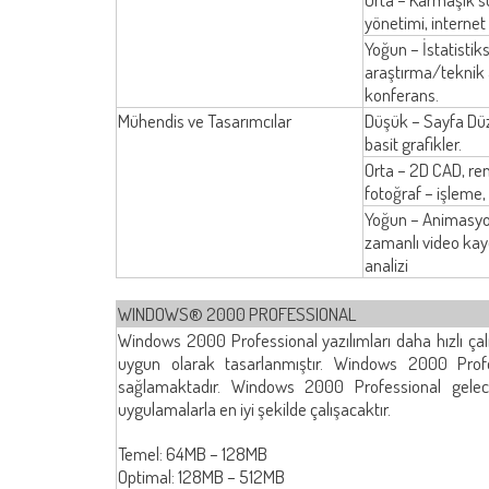
yönetimi, internet 
Yoğun – İstatistik
araştırma/teknik 
konferans.
Mühendis ve Tasarımcılar
Düşük – Sayfa Düze
basit grafikler.
Orta – 2D CAD, re
fotoğraf – işleme,
Yoğun – Animasyon
zamanlı video kayd
analizi
WINDOWS® 2000 PROFESSIONAL
Windows 2000 Professional yazılımları daha hızlı çalı
uygun olarak tasarlanmıştır. Windows 2000 Profes
sağlamaktadır. Windows 2000 Professional gelece
uygulamalarla en iyi şekilde çalışacaktır.
Temel: 64MB – 128MB
Optimal: 128MB – 512MB