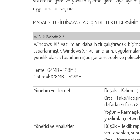
sistemine göre ve yapılan işleme göre ikiye ayrılmışt
uygulamaları seçiniz.
MASAÜSTÜ BİLGİSAYARLAR İÇİN BELLEK GEREKSİNİM
WINDOWS® XP
Windows XP yazılımları daha hızlı çalıştıracak biçim
tasarlanmıştır. Windows XP kullanıcıların, uygulama
yönelik olarak tasarlanmıştır, günümüzdeki ve gelecekt
Temel: 64MB – 128MB
Optimal: 128MB – 512MB
Yönetim ve Hizmet
Düşük – Kelime işle
Orta – Faks/iletişi
defada en fazla 
Yoğun – Karmaşık d
yazılımları,network
Yönetici ve Analistler
Düşük – Teklif, rapo
veritabanları, sun
Orta – Karmaşık su