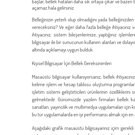
başlar, bellek hataları daha sık ortaya çıkar ve ba
açamaz hala gelirsiniz.
Belleğinizin yeterli olup olmadığını yada belleğinizd
vereceksiniz? Ve eğer daha fazla belleğe ihtiyacınız 
ihtiyacınız; sistem bileşenlerinize, yaptığınız işlemle
bilgisayar ile bir sunucunun kullanım alanları ve dolayısıy
altında açıklamayı uygun bulduk.
Kişisel Bilgisayar İçin Bellek Gereksinimleri
Masaüstü bilgisayar kullanıyorsanız, bellek ihtiyacın
kelime işlem ve hesap tablosu oluşturma programlarını
işletim sistemi geliştirticileri ürünlerinin özellikleri
gelmektedir. Günümüzde yazılım firmaları bellek ka
sanatları, yayıncılık ve multimedya uygulamaları için ku
bu tür uygulamalarda en iyi performansı almak için en 
Aşağıdaki grafik masaüstü bilgisayarınız içim gerekli