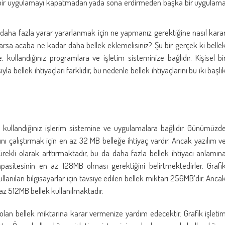
zen bir uygulamayı kapatmadan yada sona erdirmeden başka bir uygulam
en daha fazla yarar yararlanmak için ne yapmanız gerektiğine nasıl kara
varsa acaba ne kadar daha bellek eklemelisiniz? Şu bir gerçek ki belle
re, kullandığınız programlara ve işletim sisteminize bağlıdır. Kişisel bi
la bellek ihtiyaçları farklıdır, bu nedenle bellek ihtiyaçlarını bu iki başlı
ız kullandığınız işlerim sistemine ve uygulamalara bağlıdır. Günümüzd
 çalıştırmak için en az 32 MB belleğe ihtiyaç vardır. Ancak yazılım v
ni sürekli olarak arttırmaktadır, bu da daha fazla bellek ihtiyacı anlamın
pasitesinin en az 128MB olması gerektiğini belirtmektedirler. Grafi
llanılan bilgisayarlar için tavsiye edilen bellek miktarı 256MB’dır. Anca
az 512MB bellek kullanılmaktadır.
 olan bellek miktarına karar vermenize yardım edecektir. Grafik işleti