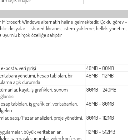
karmaşık imajlar
bir Microsoft Windows alternatifi haline gelmektedir. Çoklu görev –
bilir dosyalar – shared libraries, istem yükleme, bellek yönetimi,
 uyumlu birçok özelliğe sahiptir.
-posta, veri girişi.
48MB – 80MB
eritabanı yönetimi, hesap tabloları, bir
48MB – 112MB
gulama açık durumda.
manlar, kayıt, iş grafikleri, sunum
80MB – 240MB
ğlantısı.
esap tabloları, iş grafikleri, veritabanları,
48MB – 80MB
geleri.
ar, satış/Pazar analizleri, proje yönetimi,
80MB – 112MB
uygulamalar, büyük veritabanları,
112MB – 512MB
izler, karmaşık sunumlar, video konferans.