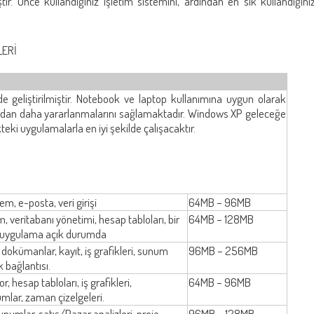
ır. Önce kullandığınız işletim sistemini, ardından en sık kullandığını
LERİ
de geliştirilmiştir. Notebook ve laptop kullanımına uygun olarak
lardan daha yararlanmalarını sağlamaktadır. Windows XP geleceğe
eki uygulamalarla en iyi şekilde çalışacaktır.
m, e-posta, veri girişi
64MB – 96MB
m, veritabanı yönetimi, hesap tabloları, bir
64MB – 128MB
2 uygulama açık durumda
okümanlar, kayıt, iş grafikleri, sunum
96MB – 256MB
 bağlantısı.
r, hesap tabloları, iş grafikleri,
64MB – 96MB
umlar, zaman çizelgeleri.
numlar, satış/Pazar analizleri, proje
96MB – 128MB