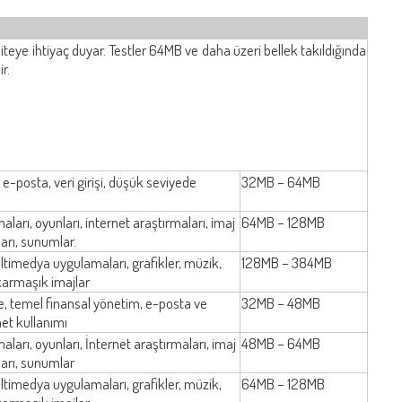
eye ihtiyaç duyar. Testler 64MB ve daha üzeri bellek takıldığında
r.
e-posta, veri girişi, düşük seviyede
32MB – 64MB
ları, oyunları, internet araştırmaları, imaj
64MB – 128MB
arı, sunumlar.
ltimedya uygulamaları, grafikler, müzik,
128MB – 384MB
karmaşık imajlar
, temel finansal yönetim, e-posta ve
32MB – 48MB
et kullanımı
aları, oyunları, İnternet araştırmaları, imaj
48MB – 64MB
arı, sunumlar
ltimedya uygulamaları, grafikler, müzik,
64MB – 128MB