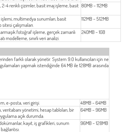
2-4 renkli çizimler, basit imaj işleme, basit
80MB – 112MB
 işlemi, multimedya sunumları, basit
112MB – 512MB
 sitesi çalışmaları.
armaşık fotoğraf işleme, gerçek zamanlı
240MB – 1GB
tı modelleme, sınırlı veri analizi.
rinden farklı olarak yönetir. System 9.0 kullanıcıları için ne
 uygulamaları yapmak istendiğinde 64 MB ile 128MB arasında
, e-posta, veri girişi.
48MB – 64MB
, veritabanı yönetimi, hesap tabloları, bir
64MB – 96MB
 uygulama açık durumda.
okümanlar, kayıt, iş grafikleri, sunum
96MB – 128MB
 bağlantısı.