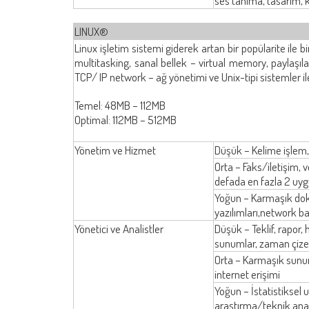
ses tanıma, tasarım, 
LINUX®
Linux işletim sistemi giderek artan bir popülarite ile 
multitasking, sanal bellek – virtual memory, paylaşıla
TCP/ IP network – ağ yönetimi ve Unix-tipi sistemler ile
Temel: 48MB – 112MB
Optimal: 112MB – 512MB
Yönetim ve Hizmet
Düşük – Kelime işlem, e
Orta – Faks/iletişim, v
defada en fazla 2 uy
Yoğun – Karmaşık dokü
yazılımları,network ba
Yönetici ve Analistler
Düşük – Teklif, rapor, h
sunumlar, zaman çizel
Orta – Karmaşık sunuml
internet erişimi
Yoğun – İstatistiksel 
araştırma/teknik anal