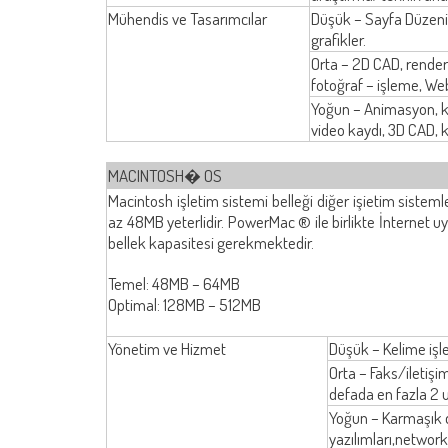
Mühendis ve Tasarımcılar
Düşük – Sayfa Düzeni, 
grafikler.
Orta – 2D CAD, render
fotoğraf – işleme, Web
Yoğun – Animasyon, k
video kaydı, 3D CAD, ka
MACINTOSH� OS
Macintosh işletim sistemi belleği diğer işietim sistemle
az 48MB yeterlidir. PowerMac ® ile birlikte İnternet
bellek kapasitesi gerekmektedir.
Temel: 48MB – 64MB
Optimal: 128MB – 512MB
Yönetim ve Hizmet
Düşük – Kelime işlem
Orta – Faks/iletişim
defada en fazla 2
Yoğun – Karmaşık d
yazılımları,network