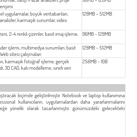
erişimi
sel uygulamalar, büyük veritabanları,
128MB – 512MB
analizler, karmaşık sunumlar, video
ni, 2-4 renkli çizimler, basit imaj işleme,
96MB – 128MB
nder işlemi, multimedya sunumları, basit
128MB – 512MB
 Web sitesi çalışmaları
, karmaşık fotoğraf işleme, gerçek
256MB – 1GB
ı, 3D CAD, katı modelleme, sınırlı veri
ştıracak biçimde geliştirilmiştir. Notebook ve laptop kullanımına
sional kullanıcıların, uygulamalardan daha yararlanmalarını
ğe yönelik olarak tasarlanmıştır, günümüzdeki gelecekteki