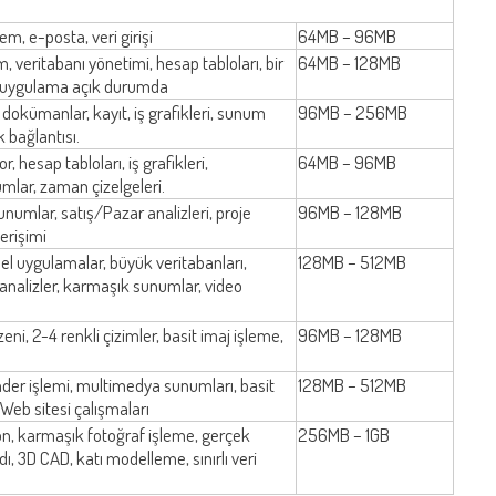
m, e-posta, veri girişi
64MB – 96MB
m, veritabanı yönetimi, hesap tabloları, bir
64MB – 128MB
2 uygulama açık durumda
okümanlar, kayıt, iş grafikleri, sunum
96MB – 256MB
 bağlantısı.
r, hesap tabloları, iş grafikleri,
64MB – 96MB
umlar, zaman çizelgeleri.
numlar, satış/Pazar analizleri, proje
96MB – 128MB
erişimi
sel uygulamalar, büyük veritabanları,
128MB – 512MB
analizler, karmaşık sunumlar, video
ni, 2-4 renkli çizimler, basit imaj işleme,
96MB – 128MB
nder işlemi, multimedya sunumları, basit
128MB – 512MB
 Web sitesi çalışmaları
, karmaşık fotoğraf işleme, gerçek
256MB – 1GB
ı, 3D CAD, katı modelleme, sınırlı veri