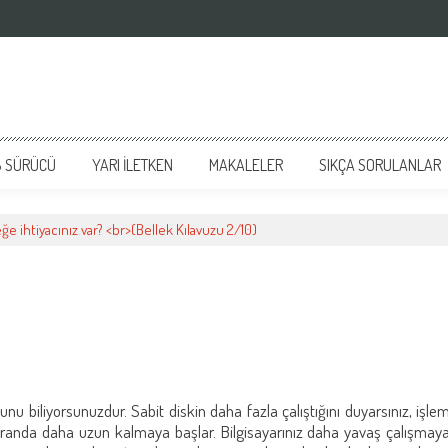
 SÜRÜCÜ
YARI İLETKEN
MAKALELER
SIKÇA SORULANLAR
ğe ihtiyacınız var? <br>(Bellek Kılavuzu 2/10)
unu biliyorsunuzdur. Sabit diskin daha fazla çalıştığını duyarsınız, işle
ekranda daha uzun kalmaya başlar. Bilgisayarınız daha yavaş çalışmay