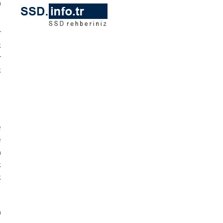
a
r
k
r
k
e
e
a
k
k
m