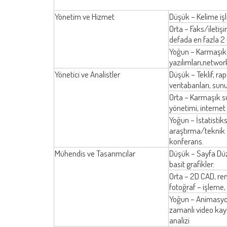
Yönetim ve Hizmet
Düşük – Kelime işle
Orta – Faks/iletişi
defada en fazla 
Yoğun – Karmaşık d
yazılımları,network
Yönetici ve Analistler
Düşük – Teklif, rapo
veritabanları, sun
Orta – Karmaşık su
yönetimi, internet 
Yoğun – İstatistik
araştırma/teknik 
konferans.
Mühendis ve Tasarımcılar
Düşük – Sayfa Düze
basit grafikler.
Orta – 2D CAD, re
fotoğraf – işleme,
Yoğun – Animasyon
zamanlı video kayd
analizi