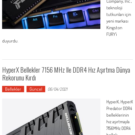
Company, Inc.,
teknoloji
tutkunları için
yeni markası
Kingston
FURY’i
duyurdu.
HyperX Bellekler 7156 MHz Ile DDR4 Hız Aşırtma Dünya
Rekorunu Kırdı
Bellekler
Güncel
06/04/2021
HyperX, HyperX
Predator DDR4
belleklerinin
hız aşırtmayla
7156MHz DDR4
bellek