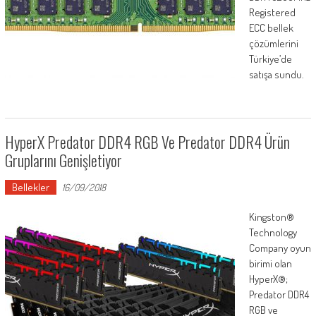
Registered
ECC bellek
çözümlerini
Türkiye’de
satışa sundu.
HyperX Predator DDR4 RGB Ve Predator DDR4 Ürün
Gruplarını Genişletiyor
Bellekler
16/09/2018
Kingston®
Technology
Company oyun
birimi olan
HyperX®;
Predator DDR4
RGB ve