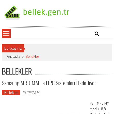
Skip
to
content
bellek.gen.tr
Buradasınız
Anasayfa
>
Bellekler
BELLEKLER
Samsung MRDIMM Ile HPC Sistemleri Hedefliyor
Bellekler
04/07/2024
Yeni MRDIMM
modül, 8,8