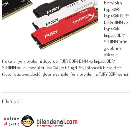
birimi olan
HyperX®;
HyperX® FURY
DDR4 DIMM ve
HyperX®
Impact DDR4
SODIMM ürün
gruplarının
yüksek
frekanslı yeni üyelerini duyurdu. FURY DDR4 DIMM ve Impact DDR4
SODIMM bellek modülleri Tak Çalıştır (Plug N Play) otomatik hız aşırtma
(automatic overclock) işlevine sahipler. Yeni ürünler ile FURY DDR4 serisi
Posts
Eski Yazılar
navigation