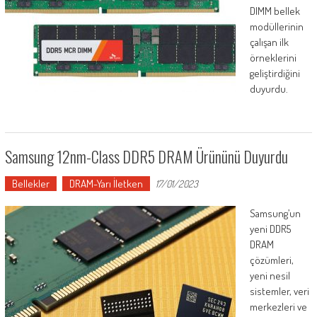
DIMM bellek
modüllerinin
çalışan ilk
örneklerini
geliştirdiğini
duyurdu.
Samsung 12nm-Class DDR5 DRAM Ürününü Duyurdu
Bellekler
DRAM-Yarı İletken
17/01/2023
Samsung’un
yeni DDR5
DRAM
çözümleri,
yeni nesil
sistemler, veri
merkezleri ve