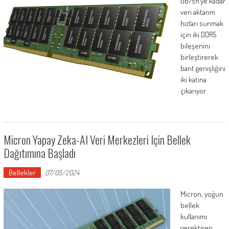
Gb/sn’ye kadar
veri aktarım
hızları sunmak
için iki DDR5
bileşenini
birleştirerek
bant genişliğini
iki katına
çıkarıyor.
Micron Yapay Zeka-AI Veri Merkezleri Için Bellek
Dağıtımına Başladı
Bellekler
07/05/2024
Micron, yoğun
bellek
kullanımı
gerektiren