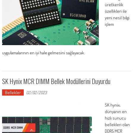
üretkenlik
özellikleri ile
yeni nesil bilgi
işlem
uygulamalarının en iyi hale gelmesini sağlayacak.
SK Hynix MCR DIMM Bellek Modüllerini Duyurdu
Bellekler
02/02/2023
SK hynix,
dünyanın en
hızlı sunucu
bellekleri olan
DDR5 MCR