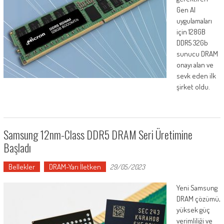
Gen AI
uygulamaları
için 128GB
DDR5 32Gb
sunucu DRAM
onayı alan ve
sevk eden ilk
şirket oldu.
Samsung 12nm-Class DDR5 DRAM Seri Üretimine
Başladı
Bellekler
DRAM-Yarı İletken
29/05/2023
Yeni Samsung
DRAM çözümü,
yüksek güç
verimliliği ve