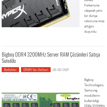
frekansına
ulaşarak yeni
bir dünya
rekoruna imza
attığını
duyurdu.
Bigboy DDR4 3200MHz Server RAM Çözümleri Satışa
Sunuldu
Bellekler
DRAM-Yarı İletken
05/02/2021
Bigboy
Technologies;
Samsung
modüllerin
kullanıldığı
DDR4 3200MHz