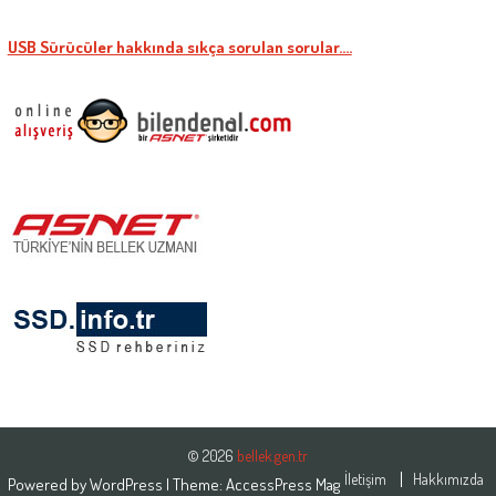
USB Sürücüler hakkında sıkça sorulan sorular….
© 2026
bellek.gen.tr
İletişim
Hakkımızda
Powered by
WordPress
| Theme:
AccessPress Mag