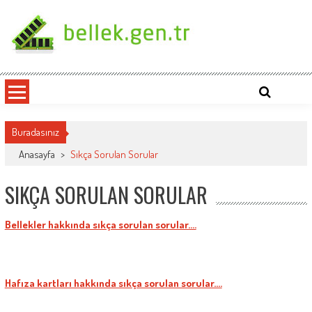
Skip
to
content
bellek.gen.tr
Buradasınız
Anasayfa
>
Sıkça Sorulan Sorular
SIKÇA SORULAN SORULAR
Bellekler hakkında sıkça sorulan sorular….
Hafıza kartları hakkında sıkça sorulan sorular….