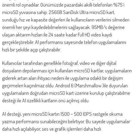
önemli rol oynadılar. Günümüzde pazardaki akıllı telefonları %75’i
microSD yuvasına sahip. 256GB SanDisk Ultra microSD kart,
sunduğu hız ve kapasite değerleri ile kullanıcıların verilerini silmeden
önemli her şeyi kaydedebilmelerini sağlayacak. 95MB/s değerine
ulaşan aktarım hızları ile 24 saate kadar Full HD video kaydı
gerçekleştirebilir. A1 performansı sayesinde telefon uygulamalarını
hızlı bir şekilde açıp çalıştırabilir.
Kullanıcılar tarafından genellikle fotoğraf, video ve diğer dijital
dosyaların depolanması için kullanılan microSD kartlar, uygulamaların
giderek artan alan ihtiyacı nedeni ile uygulama odaklı bir değişim
geçirmeleri kaçınılmaz oldu. Android 6 (Marshmallow )ile duyurulan
uygulamaların doğrudan microSD kart üzerine kurulup çalıştırabilme
desteği ile A1 özellikli kartların önü açılmış oldu.
A1 desteği, yeni microSD kartın 1500 – 500 IOPS rastgele okuma
yazma performansı sunabileceğini belirtiyor. Bu sayede uygulamalar
daha hızlı açılabiliyor, ses ve grafik işlemleri daha hızlı