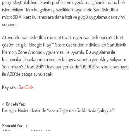
gerçekleştirilebiliyor, kayıtlı profiller ve uygulama içi izinler daha hızlı
işlenebiliyor. Tüm bu gelişmiş özellikleri sayesinde SanDisk Ultra
microSD A1 kart kullanıcılara daha hızlı ve güçlü uygulama deneyimi
sunuyor.
A1 uyumlu SanDisk Ultra microSD kart, diğer SanDisk microSD kart
çözümleri gibi Google Play™ Store üzerinden indirilebilen SanDisk®
Memory Zone Android uygulaması ile uyumlu. Bu uygulama ile
kullanıcılar cihazlarındaki verileri kolayca yönetip yedekleyebiliyorlar.
Yeni microSD kart 2017 Ocak ayı içerisinde 199.99$ son kullanıcı fiyatı
ile ABD’de satışa sunulacak.
Kaynak :
SanDisk
Post
Önceki Yazı
Belleğim Neden Üzerinde Yazan Değerden Farklı Hızda Çalışıyor?
navigation
Sonraki Yazı