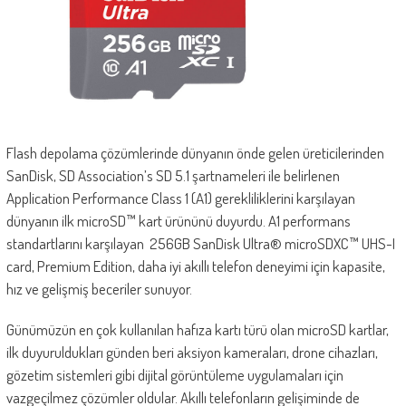
Flash depolama çözümlerinde dünyanın önde gelen üreticilerinden
SanDisk, SD Association’s SD 5.1 şartnameleri ile belirlenen
Application Performance Class 1 (A1) gerekliliklerini karşılayan
dünyanın ilk microSD™ kart ürününü duyurdu. A1 performans
standartlarını karşılayan 256GB SanDisk Ultra® microSDXC™ UHS-I
card, Premium Edition, daha iyi akıllı telefon deneyimi için kapasite,
hız ve gelişmiş beceriler sunuyor.
Günümüzün en çok kullanılan hafıza kartı türü olan microSD kartlar,
ilk duyuruldukları günden beri aksiyon kameraları, drone cihazları,
gözetim sistemleri gibi dijital görüntüleme uygulamaları için
vazgeçilmez çözümler oldular. Akıllı telefonların gelişiminde de