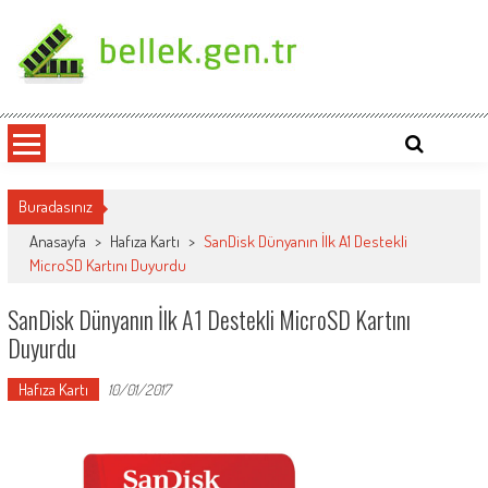
Skip
to
content
bellek.gen.tr
Buradasınız
Anasayfa
>
Hafıza Kartı
>
SanDisk Dünyanın İlk A1 Destekli
MicroSD Kartını Duyurdu
SanDisk Dünyanın İlk A1 Destekli MicroSD Kartını
Duyurdu
Hafıza Kartı
10/01/2017