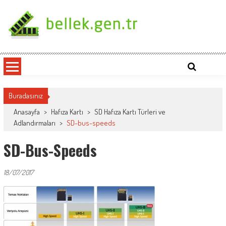
Skip
to
content
bellek.gen.tr
Buradasınız
Anasayfa
>
Hafıza Kartı
>
SD Hafıza Kartı Türleri ve
Adlandırmaları
>
SD-bus-speeds
SD-Bus-Speeds
18/07/2017