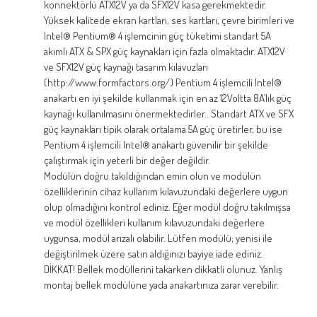
konnektörlü ATX12V ya da SFX12V kasa gerekmektedir.
Yüksek kalitede ekran kartları, ses kartları, çevre birimleri ve
Intel® Pentium® 4 işlemcinin güç tüketimi standart 5A
akımlı ATX & SPX güç kaynakları için fazla olmaktadır. ATX12V
ve SFX12V güç kaynağı tasarım kılavuzları
(http://www.formfactors.org/) Pentium 4 işlemcili Intel®
anakartı en iyi şekilde kullanmak için en az 12Voltta 8A’lık güç
kaynağı kullanılmasını önermektedirler.. Standart ATX ve SFX
güç kaynakları tipik olarak ortalama 5A güç üretirler, bu ise
Pentium 4 işlemcili Intel® anakartı güvenilir bir şekilde
çalıştırmak için yeterli bir değer değildir.
Modülün doğru takıldığından emin olun ve modülün
özelliklerinin cihaz kullanım kılavuzundaki değerlere uygun
olup olmadığını kontrol ediniz. Eğer modül doğru takılmışsa
ve modül özellikleri kullanım kılavuzundaki değerlere
uygunsa, modül arızalı olabilir. Lütfen modülü; yenisi ile
değiştirilmek üzere satın aldığınızı bayiye iade ediniz.
DİKKAT! Bellek modüllerini takarken dikkatli olunuz. Yanlış
montaj bellek modülüne yada anakartınıza zarar verebilir.