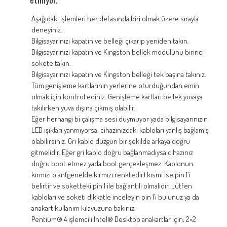
Aşağıdaki işlemleri her defasında biri olmak üzere sırayla
deneyiniz…
Bilgisayarınızı kapatın ve belleği çıkarıp yeniden takın.
Bilgisayarınızı kapatın ve Kingston bellek modülünü birinci
sokete takın.
Bilgisayarınızı kapatın ve Kingston belleği tek başına takınız.
Tüm genişleme kartlarının yerlerine oturduğundan emin
olmak için kontrol ediniz. Genişleme kartları bellek yuvaya
takılırken yuva dışına çıkmış olabilir.
Eğer herhangi bi çalışma sesi duymuyor yada bilgisayarınızın
LED ışıkları yanmıyorsa, cihazınızdaki kabloları yanlış bağlamış
olabilirsiniz. Gri kablo düzgün bir şekilde arkaya doğru
gitmelidir. Eğer gri kablo doğru bağlanmadıysa cihazınız
doğru boot etmez yada boot gerçekleşmez. Kablonun
kırmızı olan(genelde kırmızı renktedir) kısmı ise pin 1’i
belirtir ve soketteki pin 1 ile bağlantılı olmalıdır. Lütfen
kabloları ve soketi dikkatle inceleyin pin 1’i bulunuz ya da
anakart kullanım kılavuzuna bakınız.
Pentium® 4 işlemcili Intel® Desktop anakartlar için; 2×2