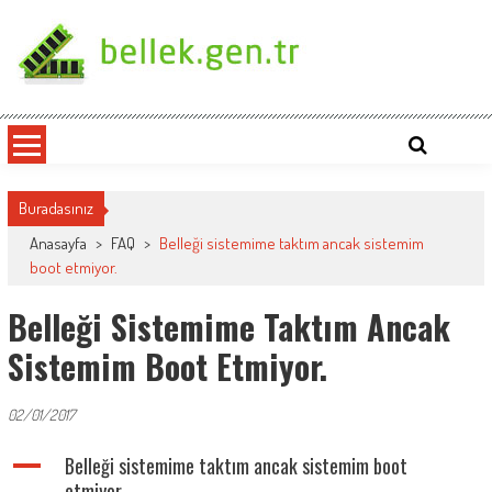
Skip
to
content
bellek.gen.tr
Buradasınız
Anasayfa
>
FAQ
>
Belleği sistemime taktım ancak sistemim
boot etmiyor.
Belleği Sistemime Taktım Ancak
Sistemim Boot Etmiyor.
02/01/2017
A
Belleği sistemime taktım ancak sistemim boot
etmiyor.