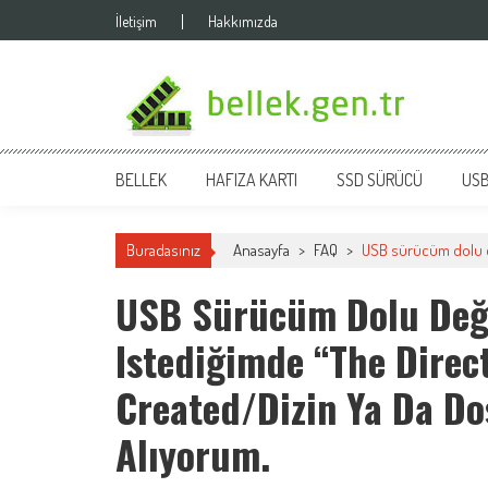
Skip
İletişim
Hakkımızda
to
content
bellek.gen.tr
BELLEK
HAFIZA KARTI
SSD SÜRÜCÜ
USB
Buradasınız
Anasayfa
>
FAQ
>
USB sürücüm dolu de
USB Sürücüm Dolu Deği
Istediğimde “The Direc
Created/Dizin Ya Da Do
Alıyorum.