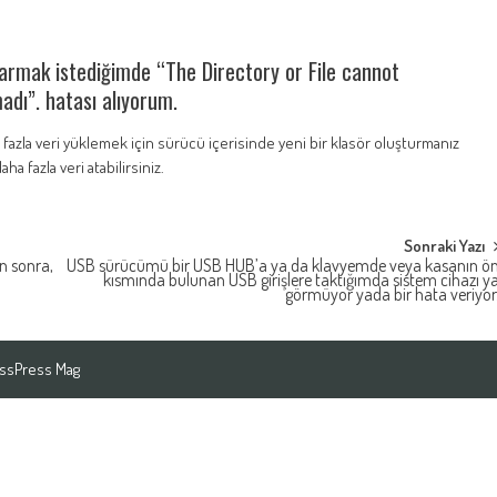
armak istediğimde “The Directory or File cannot
adı”. hatası alıyorum.
fazla veri yüklemek için sürücü içerisinde yeni bir klasör oluşturmanız
ha fazla veri atabilirsiniz.
Sonraki Yazı
n sonra,
USB sürücümü bir USB HUB’a ya da klavyemde veya kasanın ö
kısmında bulunan USB girişlere taktığımda sistem cihazı y
görmüyor yada bir hata veriyor
ssPress Mag