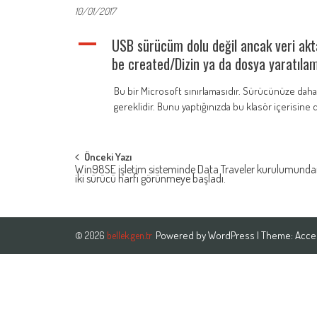
10/01/2017
A
USB sürücüm dolu değil ancak veri akt
be created/Dizin ya da dosya yaratılam
Bu bir Microsoft sınırlamasıdır. Sürücünüze daha 
gereklidir. Bunu yaptığınızda bu klasör içerisine da
Post
Önceki Yazı
Win98SE işletim sisteminde Data Traveler kurulumunda
iki sürücü harfi görünmeye başladı.
navigation
Powered by
WordPress
| Theme:
Acce
© 2026
bellek.gen.tr