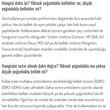
Hangisi daha iyi? Yüksek yoğunluklu bellekler mi, düşük
yoğunluklu bellekler mi?
Son kullanıcıya sunulan performans değerinde ikisi arasında fark
yoktur. Her iki bellek de aynı şekilde çalışır, tek fark bunu nasıl
yaptıklarıdır. Kullanıcıların dikkat etmesi gereken şey, sistemleri ile
hangisinin uyumlu olduğudur. Sistem üreticisi (Lenovo, HP, Dell, vb),
anakart üreticisi (Asus, MSI vb) ya da bellek üreticisi (Kingston,
Transcend vb) tarafından önerilen modeller sistemler ile uyumluluğu
garanti edilen çözümlerdir.
Hangisini satın almak daha doğru? Yüksek yoğunluklu mu yoksa
düşük yoğunluklu bellek mi?
Kullanıcılar mutlaka sistemlerinin desteklediği bellek türünü (DDR2-
DDR3-DDR4) satın almalıdır. Daha sonra üreticilerin uyumlu olarak
belirttikleri bellek modelini (düşük ya da yüksek yoğunluklu) tercih
etmelidirler. Eğer her iki model de üreticiler tarafından önerilmiş ise
her ikisi de sorunsuz biçimde çalışacaktır. Yine de kullanıcıların en iyi