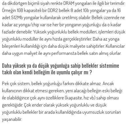
da dikdörtgen biçimli siyah renkte DRAM yongaları ile ilgili bir terimdir.
Örneğin 1GB kapasiteli bir DDR2 bellek 8 adet 1Gb yongalar ya da 16
adet 512Mb yongalar kullanılarak üretilmiş olabilir. Bellek üzerinde ne
kadar az yonga/chip var ise her bir yonganın yoğunluğu da o kadar
fazladır denebilir. Yüksek yoğunluklu bellek modülleri, işlemleri düşük
yoğunluklu modüller ile aynı hızda gerçekleştirirler. Daha az yonga
bileşenleri kullanıldığı için daha düşük maliyete sahiptirler. Kullanıcılar
daha uygun maliyet ile aynı performansta bellek satın almış olurlar.
Daha yüksek ya da düşük yoğunluğa sahip bellekler sistemime
takılı olan kendi belleğim ile uyumlu çalışır mı ?
Pek çok sistem, bellek yoğunluğu farkını dikkate almaz. Ancak
kullanıcının dikkat etmesi gereken, yeni alacağı belleğin eski belleği
ile olabildiğince çok aynı özelliklere (kapasite, hız vb) sahip olması
gerektiğidir. Çok ender olarak yüksek yoğunluklu ve düşük
yoğunluklu bellekler bir arada kullanıldığında uyumsuzluk sorunları
yaşanabilir.