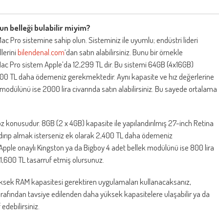
n belleği bulabilir miyim?
Mac Pro sistemine sahip olun. Sisteminiz ile uyumlu; endüstri lideri
lerini
bilendenal.com
‘dan satın alabilirsiniz. Bunu bir örnekle
 Mac Pro sistem Apple’da 12,299 TL dir. Bu sistemi 64GB (4x16GB)
5,200 TL daha ödemeniz gerekmektedir. Aynı kapasite ve hız değerlerine
modülünü ise 2000 lira civarında satın alabilirsiniz. Bu sayede ortalama
 konusudur. 8GB (2 x 4GB) kapasite ile yapılandırılmış 27-inch Retina
ndırıp almak isterseniz ek olarak 2,400 TL daha ödemeniz
Apple onaylı Kingston ya da Bigboy 4 adet bellek modülünü ise 800 lira
 1,600 TL tasarruf etmiş olursunuz.
üksek RAM kapasitesi gerektiren uygulamaları kullanacaksanız,
arafından tavsiye edilenden daha yüksek kapasitelere ulaşabilir ya da
edebilirsiniz.