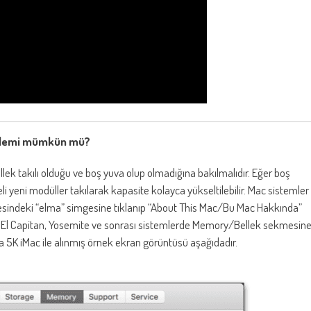
 işlemi mümkün mü?
lek takılı olduğu ve boş yuva olup olmadığına bakılmalıdır. Eğer boş
 yeni modüller takılarak kapasite kolayca yükseltilebilir. Mac sistemler
öşesindeki “elma” simgesine tıklanıp “About This Mac/Bu Mac Hakkında”
El Capitan, Yosemite ve sonrası sistemlerde Memory/Bellek sekmesin
ina 5K iMac ile alınmış örnek ekran görüntüsü aşağıdadır.