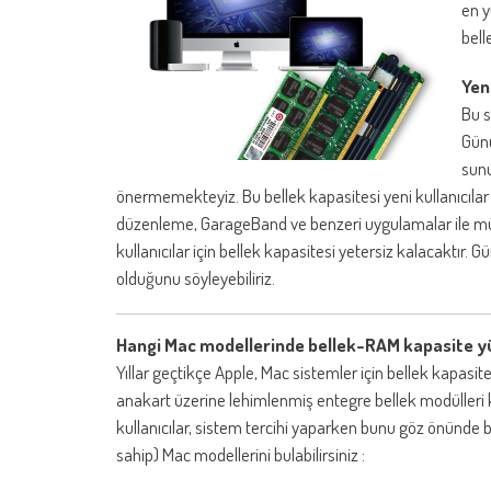
en y
bell
Yen
Bu s
Günü
sunu
önermemekteyiz. Bu bellek kapasitesi yeni kullanıcılar
düzenleme, GarageBand ve benzeri uygulamalar ile mü
kullanıcılar için bellek kapasitesi yetersiz kalacaktır. 
olduğunu söyleyebiliriz.
Hangi Mac modellerinde bellek-RAM kapasite y
Yıllar geçtikçe Apple, Mac sistemler için bellek kapasite
anakart üzerine lehimlenmiş entegre bellek modülleri k
kullanıcılar, sistem tercihi yaparken bunu göz önünde 
sahip) Mac modellerini bulabilirsiniz :