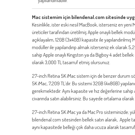
yapılandırılabilir.
Mac sistemim için bilendenal.com sitesinde uygu
Kesinlikle, ister eski nesil MacBook, isterseniz en yeni 
üreticiler tarafından üretilmiş Apple onaylı bellek modül
açıklayalım, 12GB (3x4GB) kapasite ile yapılandırılmış
modüller ile yapılandırıp almak isterseniz ek olarak 
sahip Apple onaylı Kingston ya da Bigboy 4 adet bellek 
olarak 3,000 TL tasarruf etmiş olursunuz.
27-inch Retina 5K iMac sistem için de benzer durum söz
5K iMac, 7,209 TL’dir. Bu sistemi 32GB (4x8GB) yapıla
gerekmektedir. Aynı kapasite ve hız değerlerine sahip 
civarında satın alabilirsiniz. Bu sayede ortalama olarak
27-inch Retina 5K iMac ya da Mac Pro sisteminizde; y
bilendenal.com sitesinden bellek satın alarak, Apple t
aynı kapasitede belleği çok daha ucuza alarak tasarruf 