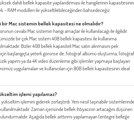
üksek dahili bellek kapasite yapılandırması ile hangilerinin kapasitesinin
ek – RAM modülleri ile yükseltilebileceğinden bahsedeceğiz.
i bir Mac sistemin bellek kapasitesi ne olmalıdır?
orunun cevabı Mac sistemin hangi amaçlar ile kullanılacağı ile ilgilidir.
müzde bir çok Mac sistem 4GB bellek kapasitesi ile kullanıma
lmaktadır. Bizler 4GB bellek kapasiteli Mac satın alınmasını pek
 için başlangıçta yeterli görünse de; fotoğraf albümü oluşturma, fotoğra
zik yapımı ya da 4K video düzenleme gibi işlemler yapmaya başlayan
Günümüz uygulamaları ve kullanıcıları için 8GB bellek kapasitesinin ideal
ükseltim işlemi yapılamaz?
 yükseltim işlemini giderek zorlaştırdı. Yeni nesil taşınabilir sistemlerind
ullanılmaktadır. Zaman içerisinde bellek ihtiyacının artacağını düşünen
bulundurmalıdır. Aşağıda bellek arttırımı yapılamayan (entegre belleğe