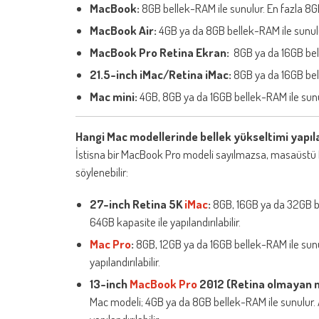
MacBook:
8GB bellek-RAM ile sunulur. En fazla 8GB k
MacBook Air:
4GB ya da 8GB bellek-RAM ile sunulur.
MacBook Pro Retina Ekran:
8GB ya da 16GB belle
21.5-inch iMac/Retina iMac:
8GB ya da 16GB belle
Mac mini:
4GB, 8GB ya da 16GB bellek-RAM ile sunulur
Hangi Mac modellerinde bellek yükseltimi yapıla
İstisna bir MacBook Pro modeli sayılmazsa, masaüstü M
söylenebilir:
27-inch Retina 5K
iMac
:
8GB, 16GB ya da 32GB bel
64GB kapasite ile yapılandırılabilir.
Mac Pro
:
8GB, 12GB ya da 16GB bellek-RAM ile sunul
yapılandırılabilir.
13-inch
MacBook Pro
2012 (Retina olmayan 
Mac modeli; 4GB ya da 8GB bellek-RAM ile sunulur. A