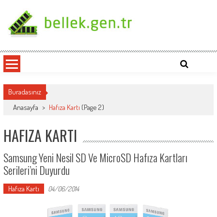
Skip
to
content
bellek.gen.tr
Buradasınız
Anasayfa
>
Hafıza Kartı
(Page 2)
HAFIZA KARTI
Samsung Yeni Nesil SD Ve MicroSD Hafıza Kartları
Serileri’ni Duyurdu
Hafıza Kartı
04/06/2014