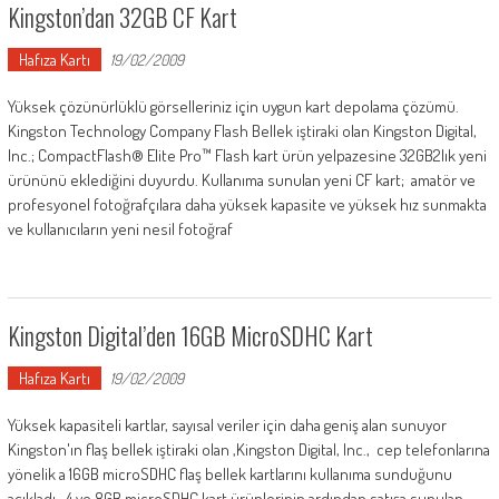
Kingston’dan 32GB CF Kart
Hafıza Kartı
19/02/2009
Yüksek çözünürlüklü görselleriniz için uygun kart depolama çözümü.
Kingston Technology Company Flash Bellek iştiraki olan Kingston Digital,
Inc.; CompactFlash® Elite Pro™ Flash kart ürün yelpazesine 32GB2lık yeni
ürününü eklediğini duyurdu. Kullanıma sunulan yeni CF kart; amatör ve
profesyonel fotoğrafçılara daha yüksek kapasite ve yüksek hız sunmakta
ve kullanıcıların yeni nesil fotoğraf
Kingston Digital’den 16GB MicroSDHC Kart
Hafıza Kartı
19/02/2009
Yüksek kapasiteli kartlar, sayısal veriler için daha geniş alan sunuyor
Kingston'ın flaş bellek iştiraki olan ,Kingston Digital, Inc., cep telefonlarına
yönelik a 16GB microSDHC flaş bellek kartlarını kullanıma sunduğunu
açıkladı. 4 ve 8GB microSDHC kart ürünlerinin ardından satışa sunulan