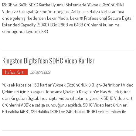
128GB ve 64GB SDXC Kartlar Uyumlu Sistemlerle Yüksek Çözünürlükli
Video ve Fotoğraf Çekme Yeteneğinizi Arttıracak Hafıza kartı alanında
önde gelen şirketlerden Lexar Media, Lexar® Professional Secure Digital
Extended Capacity (SDXC) 133x 128GB ve 64GB ürünlerini kullanıma
sunduğunu duyurdu. 563
Kingston Digital’den SDHC Video Kartlar
Hafıza Kartı
19/02/2009
Yüksek Kapasiteli SD Kartlar Yüksek Çözünürlüklü (High-Definition) Video
Çekimleri için En uygun Depolama Çözümü Kingston'ın Flaş Bellek iştiraki
olan Kingston Digital, Inc., dijital video cihazlarına yönelik SDHC Video kart
ürünlerini ABD'de satışa sunduğunu açıkladı. SDHC Video kart ürünleri,
60 dakika (4GB), 120 dakika (8GB) ve 240 dakika (16GB) çekim imkanı ile