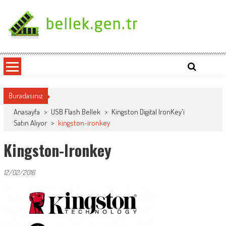
Skip
to
content
bellek.gen.tr
Buradasınız
Anasayfa
>
USB Flash Bellek
>
Kingston Digital IronKey'i
Satın Alıyor
>
kingston-ironkey
Kingston-Ironkey
12/02/2016