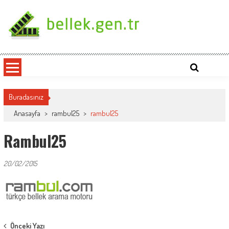
Skip
to
content
bellek.gen.tr
Buradasınız
Anasayfa
>
rambul25
>
rambul25
Rambul25
20/02/2015
Post
Önceki Yazı