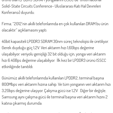
Solid-State Circuits Conference- Uluslararası Katı Hal Devreleri
Konferansı) duyurdu.
Firma; “2012’nin akıllı telefonlarında en çok kullanılan DRAM bu ürün
olacaktır.” açıklamasını yaptı.
4Gbit kapasiteli LPDDR3 SDRAM 30nm süreç teknolojisi ile üretiliyor.
Gerek duyduğu güç 1,2V. Veri aktarım hızı 1,6Gbps değerine
ulaşabiliyor. veriyolu genişliği 32 bit olduğu için, yonga veri aktarım
hızı 6.4GBps değerine ulaşabiliyor. İlk kez bir LPDDR3 ürünü ISSCC
etkinliğinde tanıtıldı.
Günümüz akıllı telefonlarında kullanılan LPDDR2, terminal başına
800Mbps veri aktarım hızına sahip. Ve tüm yonganın veri aktarım hızı
3,2Gbps değerine ulaşıyor. Çalışma gücü ise 1,2V . Diğer bir değişle;
Samsung aynı çalışma gücü ile terminal başına veri aktarım hızını 2
katına çıkarmış durumda.