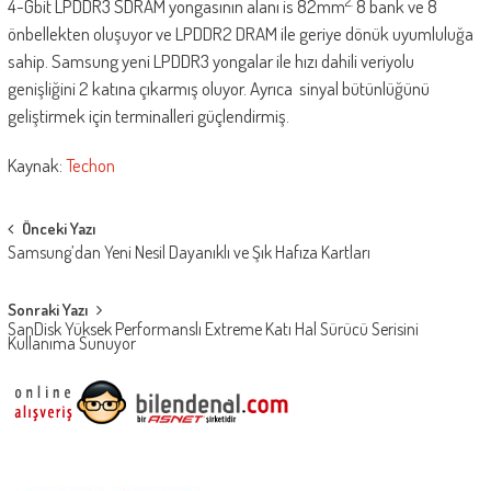
2.
4-Gbit LPDDR3 SDRAM yongasının alanı is 82mm
8 bank ve 8
önbellekten oluşuyor ve LPDDR2 DRAM ile geriye dönük uyumluluğa
sahip. Samsung yeni LPDDR3 yongalar ile hızı dahili veriyolu
genişliğini 2 katına çıkarmış oluyor. Ayrıca sinyal bütünlüğünü
geliştirmek için terminalleri güçlendirmiş.
Kaynak:
Techon
Post
Önceki Yazı
Samsung’dan Yeni Nesil Dayanıklı ve Şık Hafıza Kartları
navigation
Sonraki Yazı
SanDisk Yüksek Performanslı Extreme Katı Hal Sürücü Serisini
Kullanıma Sunuyor