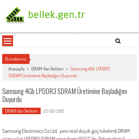
Skip
to
content
bellek.gen.tr
Buradasınız
Anasayfa
>
DRAM-Yarı İletken
>
Samsung 4Gb LPDDR3
SDRAM Üretimine Başladığını Duyurdu
Samsung 4Gb LPDDR3 SDRAM Üretimine Başladığını
Duyurdu
DRAM-Yarı İletken
25/02/2012
Samsung Electronics Co Ltd, yeni nesil düşük güç tüketimli DRAM
ürünü olan LPDDR3 SDRAM yongalarını ISSCC’de (International