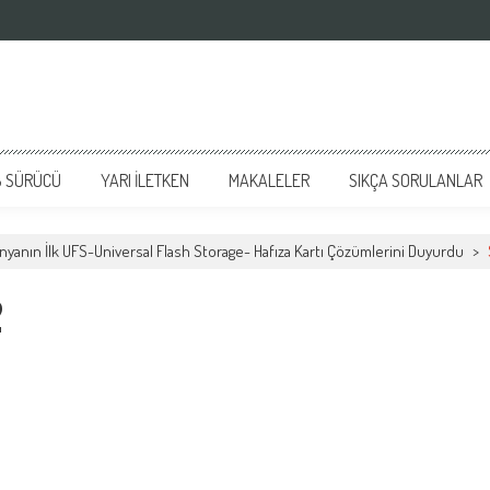
 SÜRÜCÜ
YARI İLETKEN
MAKALELER
SIKÇA SORULANLAR
anın İlk UFS-Universal Flash Storage- Hafıza Kartı Çözümlerini Duyurdu
>
2