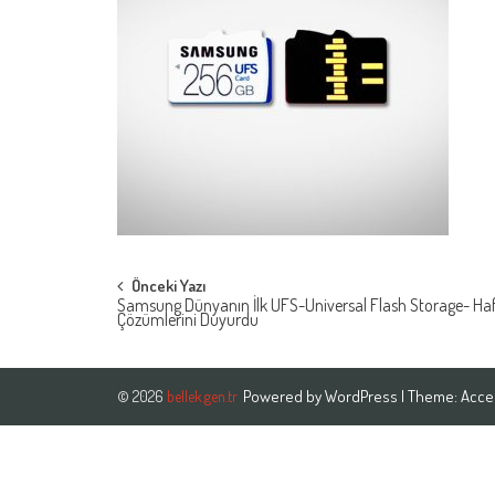
Post
Önceki Yazı
Samsung Dünyanın İlk UFS-Universal Flash Storage- Haf
Çözümlerini Duyurdu
navigation
Powered by
WordPress
| Theme:
Acce
© 2026
bellek.gen.tr