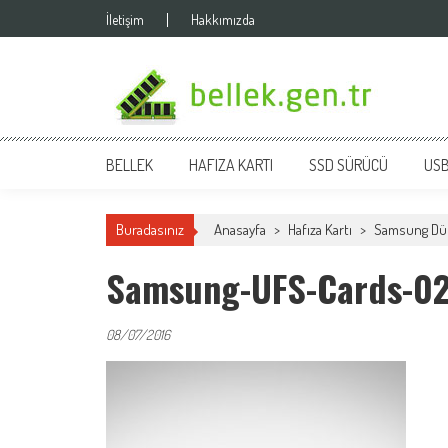
Skip
İletişim
Hakkımızda
to
content
bellek.gen.tr
BELLEK
HAFIZA KARTI
SSD SÜRÜCÜ
USB
Buradasınız
Anasayfa
>
Hafıza Kartı
>
Samsung Düny
Samsung-UFS-Cards-0
08/07/2016