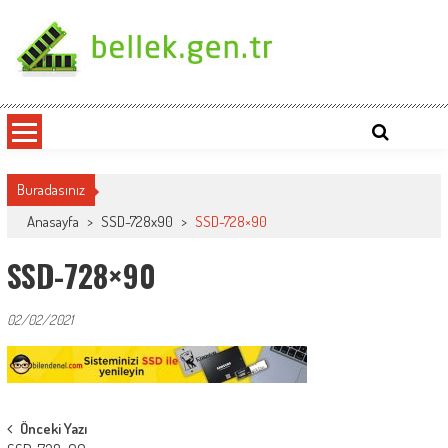
Skip
to
content
bellek.gen.tr
Buradasınız
Anasayfa
>
SSD-728x90
>
SSD-728×90
SSD-728×90
02/02/2021
Post
Önceki Yazı