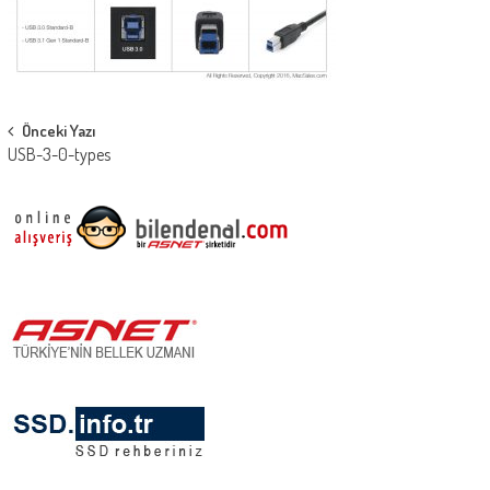
Post
Önceki Yazı
USB-3-0-types
navigation