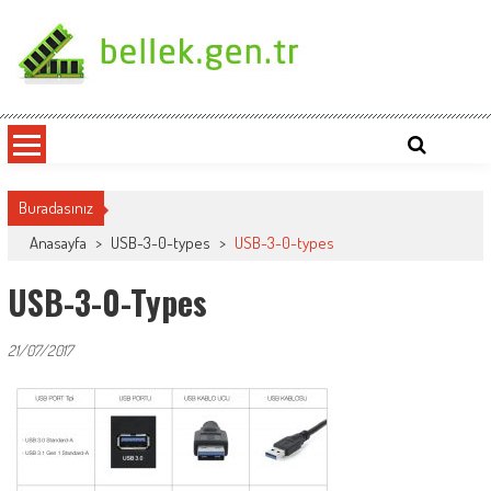
Skip
to
content
bellek.gen.tr
Buradasınız
Anasayfa
>
USB-3-0-types
>
USB-3-0-types
USB-3-0-Types
21/07/2017