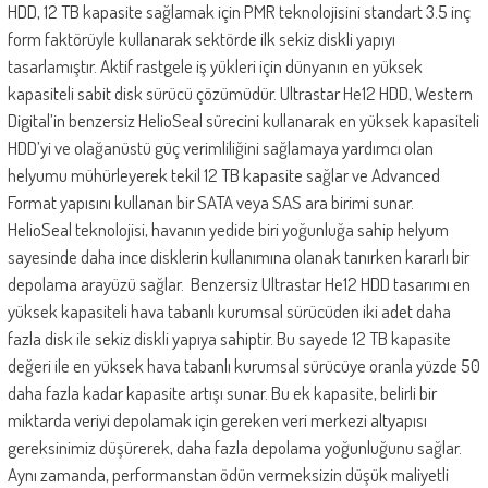
HDD, 12 TB kapasite sağlamak için PMR teknolojisini standart 3.5 inç
form faktörüyle kullanarak sektörde ilk sekiz diskli yapıyı
tasarlamıştır. Aktif rastgele iş yükleri için dünyanın en yüksek
kapasiteli sabit disk sürücü çözümüdür. Ultrastar He12 HDD, Western
Digital’in benzersiz HelioSeal sürecini kullanarak en yüksek kapasiteli
HDD’yi ve olağanüstü güç verimliliğini sağlamaya yardımcı olan
helyumu mühürleyerek tekil 12 TB kapasite sağlar ve Advanced
Format yapısını kullanan bir SATA veya SAS ara birimi sunar.
HelioSeal teknolojisi, havanın yedide biri yoğunluğa sahip helyum
sayesinde daha ince disklerin kullanımına olanak tanırken kararlı bir
depolama arayüzü sağlar. Benzersiz Ultrastar He12 HDD tasarımı en
yüksek kapasiteli hava tabanlı kurumsal sürücüden iki adet daha
fazla disk ile sekiz diskli yapıya sahiptir. Bu sayede 12 TB kapasite
değeri ile en yüksek hava tabanlı kurumsal sürücüye oranla yüzde 50
daha fazla kadar kapasite artışı sunar. Bu ek kapasite, belirli bir
miktarda veriyi depolamak için gereken veri merkezi altyapısı
gereksinimiz düşürerek, daha fazla depolama yoğunluğunu sağlar.
Aynı zamanda, performanstan ödün vermeksizin düşük maliyetli