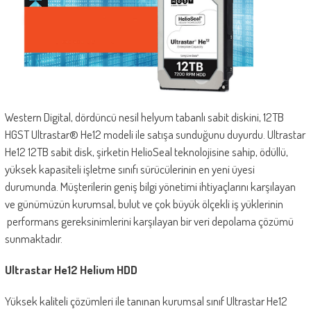
Western Digital, dördüncü nesil helyum tabanlı sabit diskini, 12TB
HGST Ultrastar® He12 modeli ile satışa sunduğunu duyurdu. Ultrastar
He12 12TB sabit disk, şirketin HelioSeal teknolojisine sahip, ödüllü,
yüksek kapasiteli işletme sınıfı sürücülerinin en yeni üyesi
durumunda. Müşterilerin geniş bilgi yönetimi ihtiyaçlarını karşılayan
ve günümüzün kurumsal, bulut ve çok büyük ölçekli iş yüklerinin
performans gereksinimlerini karşılayan bir veri depolama çözümü
sunmaktadır.
Ultrastar He12 Helium HDD
Yüksek kaliteli çözümleri ile tanınan kurumsal sınıf Ultrastar He12