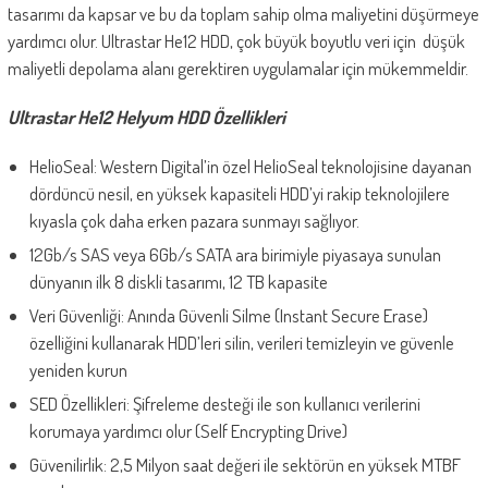
tasarımı da kapsar ve bu da toplam sahip olma maliyetini düşürmeye
yardımcı olur. Ultrastar He12 HDD, çok büyük boyutlu veri için düşük
maliyetli depolama alanı gerektiren uygulamalar için mükemmeldir.
Ultrastar He12 Helyum HDD Özellikleri
HelioSeal: Western Digital’in özel HelioSeal teknolojisine dayanan
dördüncü nesil, en yüksek kapasiteli HDD’yi rakip teknolojilere
kıyasla çok daha erken pazara sunmayı sağlıyor.
12Gb/s SAS veya 6Gb/s SATA ara birimiyle piyasaya sunulan
dünyanın ilk 8 diskli tasarımı, 12 TB kapasite
Veri Güvenliği: Anında Güvenli Silme (Instant Secure Erase)
özelliğini kullanarak HDD’leri silin, verileri temizleyin ve güvenle
yeniden kurun
SED Özellikleri: Şifreleme desteği ile son kullanıcı verilerini
korumaya yardımcı olur (Self Encrypting Drive)
Güvenilirlik: 2,5 Milyon saat değeri ile sektörün en yüksek MTBF