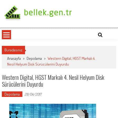
Skip
to
content
bellek.gen.tr
Buradasınız
Anasayfa
>
Depolama
>
Western Digital, HGST Markalı 4.
Nesil Helyum Disk Sürücülerini Duyurdu
Western Digital, HGST Markalı 4. Nesil Helyum Disk
Sürücülerini Duyurdu
Depolama
28/04/2017