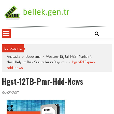
Skip
to
content
bellek.gen.tr
Buradasınız
Anasayfa
>
Depolama
>
Western Digital, HGST Markalı 4.
Nesil Helyum Disk Sürücülerini Duyurdu
>
hgst-12TB-pmr-
hdd-news
Hgst-12TB-Pmr-Hdd-News
04/05/2017